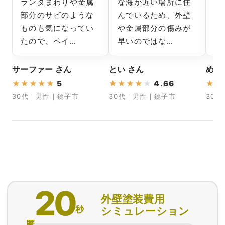
ランダまわりや金属
な海が近い場所に住
こ
部分のサビのような
んでいるため、外壁
色
ものも気になってい
や金属部分の傷みが
サ
たので、ペイ…
早いのではな…
ま
サーファー さん
とい さん
めめ
★
★
★
★
★
5
★
★
★
★
★
4.66
★
★
30代｜男性｜銚子市
30代｜男性｜銚子市
30
20
外壁塗装費用
秒
シミュレーション
匿名