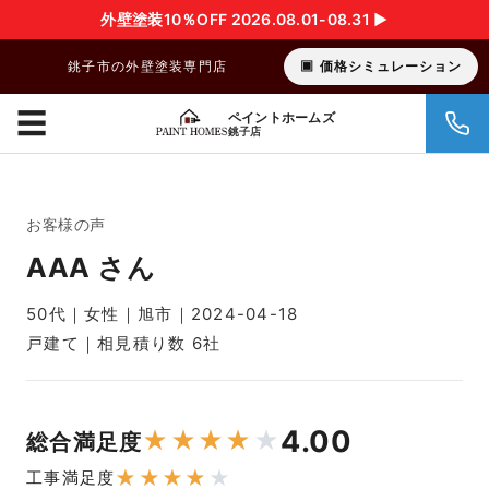
外壁塗装10％OFF 2026.08.01-08.31 ▶︎
銚子市の外壁塗装専門店
価格シミュレーション
☰
ペイントホームズ
銚子店
お客様の声
AAA さん
50代｜女性｜旭市｜2024-04-18
戸建て｜相見積り数 6社
4.00
★
★
★
★
★
総合満足度
★
★
★
★
★
工事満足度