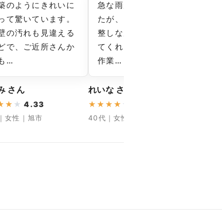
築のようにきれいに
急な雨が多い時期でし
最
って驚いています。
たが、日程をうまく調
後
壁の汚れも見違える
整しながら工事を進め
明
どで、ご近所さんか
てくれました。無理な
頼
も…
作業…
に
み さん
れいな さん
たけし
★
★
★
4.33
★
★
★
★
★
4.66
★
★
★
代｜女性｜旭市
40代｜女性｜銚子市
50代