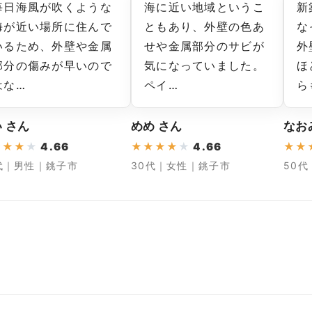
毎日海風が吹くような
海に近い地域というこ
新
海が近い場所に住んで
ともあり、外壁の色あ
な
いるため、外壁や金属
せや金属部分のサビが
外
部分の傷みが早いので
気になっていました。
ほ
はな…
ペイ…
ら
 さん
めめ さん
なお
★
★
★
★
4.66
★
★
★
★
★
4.66
★
★
代｜男性｜銚子市
30代｜女性｜銚子市
50