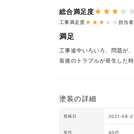
★
★
★
★
総合満足度
★
★
★
★
★
工事満足度
担当者
満足
工事途中いろいろ、問題が
装後のトラブルが発生した
塗装の詳細
2021-08-2
投稿日
40代
年代