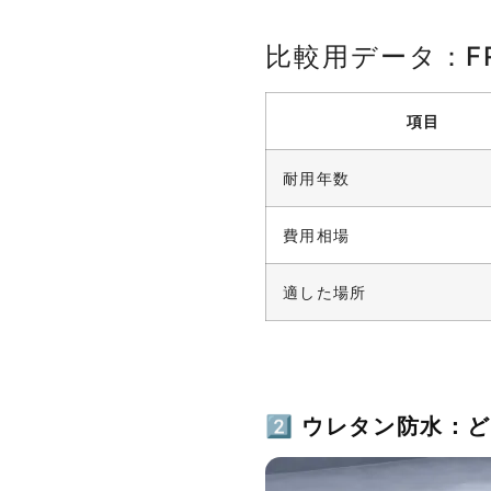
比較用データ：F
項目
耐用年数
費用相場
適した場所
2⃣ ウレタン防水：