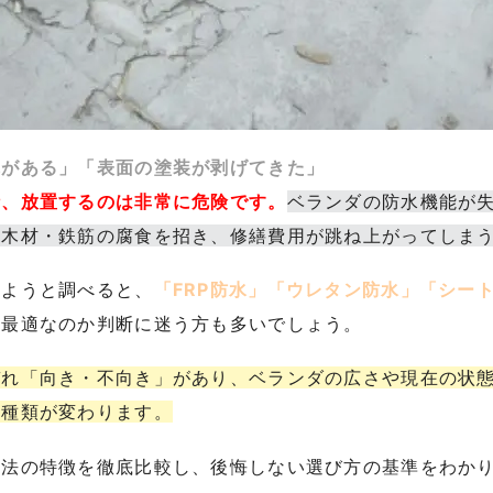
れがある」「表面の塗装が剥げてきた」
時、放置するのは非常に危険です。
ベランダの防水機能が
る木材・鉄筋の腐食を招き、修繕費用が跳ね上がってしま
しようと調べると、
「FRP防水」「ウレタン防水」「シー
に最適なのか判断に迷う方も多いでしょう。
ぞれ「向き・不向き」があり、ベランダの広さや現在の状
き種類が変わります。
工法の特徴を徹底比較し、後悔しない選び方の基準をわか