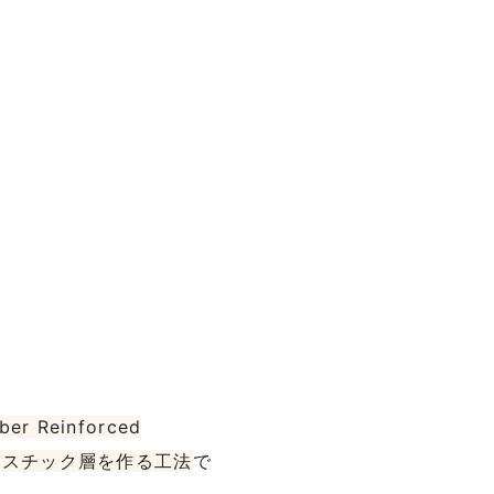
er Reinforced
ラスチック層を作る工法
で