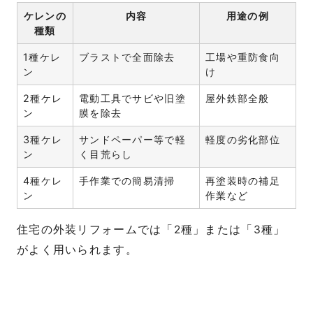
ケレンの
内容
用途の例
種類
1種ケレ
ブラストで全面除去
工場や重防食向
ン
け
2種ケレ
電動工具でサビや旧塗
屋外鉄部全般
ン
膜を除去
3種ケレ
サンドペーパー等で軽
軽度の劣化部位
ン
く目荒らし
4種ケレ
手作業での簡易清掃
再塗装時の補足
ン
作業など
住宅の外装リフォームでは「2種」または「3種」
がよく用いられます。